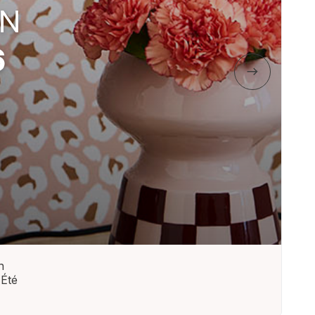
n
 Été