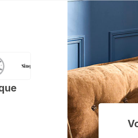
ique
Vo