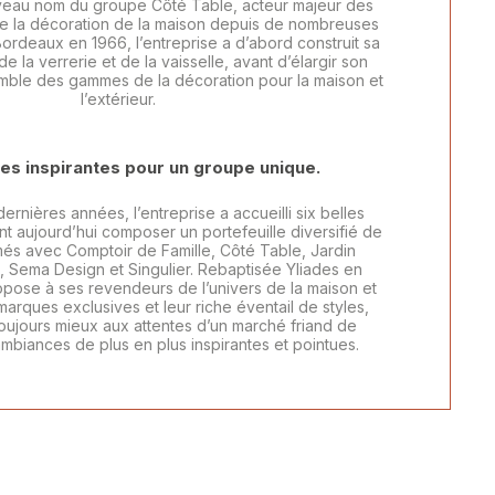
uveau nom du groupe Côté Table, acteur majeur des
 de la décoration de la maison depuis de nombreuses
rdeaux en 1966, l’entreprise a d’abord construit sa
de la verrerie et de la vaisselle, avant d’élargir son
semble des gammes de la décoration pour la maison et
l’extérieur.
es inspirantes pour un groupe unique.
VASES ET FLEURS
ernières années, l’entreprise a accueilli six belles
t aujourd’hui composer un portefeuille diversifié de
rmés avec Comptoir de Famille, Côté Table, Jardin
, Sema Design et Singulier. Rebaptisée Yliades en
ropose à ses revendeurs de l’univers de la maison et
arques exclusives et leur riche éventail de styles,
oujours mieux aux attentes d’un marché friand de
mbiances de plus en plus inspirantes et pointues.
SAISONNIER