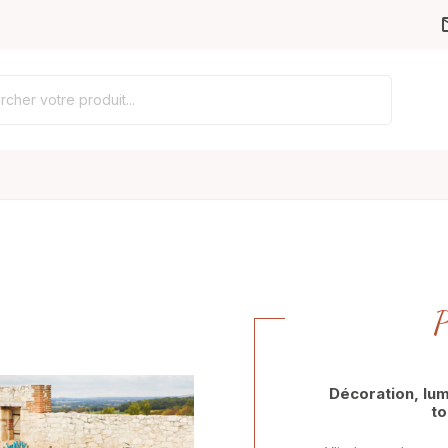
P
Décoration, lum
ISINE
COUVERTS
to