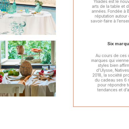
Yliades est le no
arts de la table et
années. Fondée à Bo
réputation autour 
savoir-faire à l’en
Six marqu
CESSOIRES DE MODE
DECORATION
Au cours de ces d
marques qui viennen
styles bien affi
d’Ulysse, Natives
2018, la société p
du cadeau ses 6 m
pour répondre t
tendances et d’a
BILIER
BOUGIES